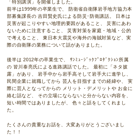
「特別講演」を開催しました。
前半は1999年の卒業生で、 防衛省自衛隊岩手地方協力本
部募集課長の 吉田賢史氏による防災･防衛講話。 日本は
災害が起こりやすい地理的要因があること、 災害にあわ
ないために注意すること、 災害対策を家庭・地域・公的
で考えること、 東日本大震災や海外の海賊対策など、実
際の自衛隊の業務について話がありました。
後半は 2012年の卒業生で、 ｻﾝﾐｭｰｼﾞｯｸﾌﾟﾛﾀﾞｸｼｮﾝ所属
の 皆川泰亮氏による進路講話でした。 最初に「ネタ披
露」があり、 岩手中から岩手高そして岩手大に進学し、
民間企業に就職してから 芸人を目指すまでの経緯や、 実
際に芸人となってからの メリット・デメリットや お金に
絡む話など、 その立場にならないと分からない内容を、
短い時間ではありましたが、 色々と話をしてくれまし
た。
たくさんの貴重なお話を、大変ありがとうございまし
た！！