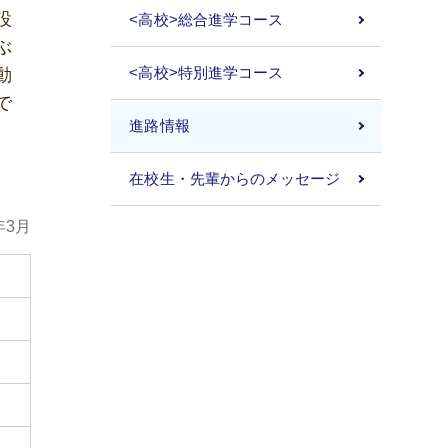
設
<高校>総合進学コース
ぶ
動
<高校>特別進学コース
で
進路情報
在校生・先輩からのメッセージ
年3月