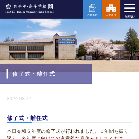
MENU
修了式・離任式
2024.03.14
修了式・離任式
本日令和５年度の修了式が行われました。１年間を振り
返り、来年度に向けての有意義な春休みとしてくださ