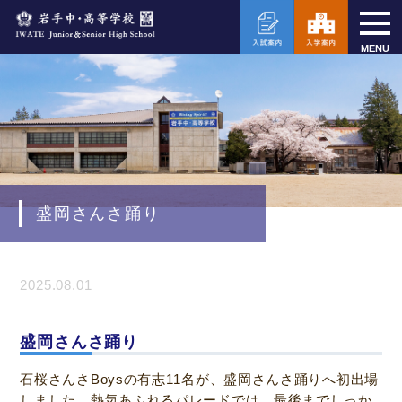
MENU
盛岡さんさ踊り
2025.08.01
盛岡さんさ踊り
石桜さんさBoysの有志11名が、盛岡さんさ踊りへ初出場
しました。熱気あふれるパレードでは、最後までしっか