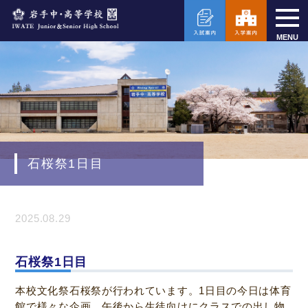
MENU
石桜祭1日目
2025.08.29
石桜祭1日目
本校文化祭石桜祭が行われています。1日目の今日は体育
館で様々な企画、午後から生徒向けにクラスでの出し物