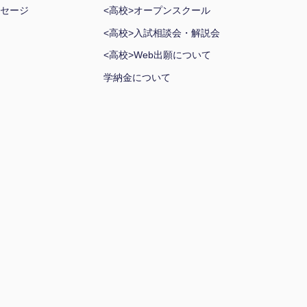
セージ
<高校>オープンスクール
<高校>入試相談会・解説会
<高校>Web出願について
学納金について