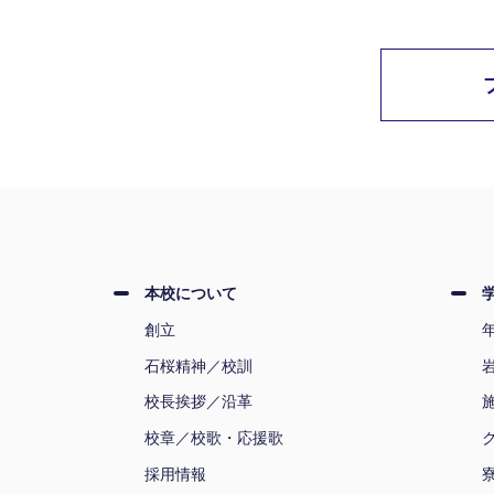
本校について
創立
石桜精神／校訓
校長挨拶／沿革
校章／校歌・応援歌
採用情報