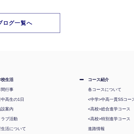
ブログ一覧へ
学校生活
コース紹介
年間行事
各コースについて
岩中高生の1日
<中学>中高一貫SSコー
施設案内
<高校>総合進学コース
クラブ活動
<高校>特別進学コース
寮生活について
進路情報