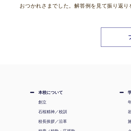
おつかれさまでした。解答例を見て振り返り
本校について
創立
石桜精神／校訓
校長挨拶／沿革
校章／校歌・応援歌