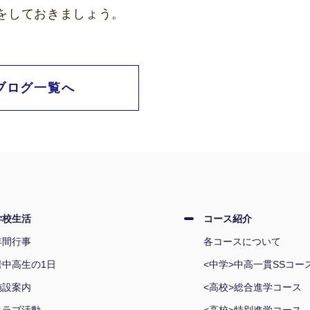
をしておきましょう。
ブログ一覧へ
学校生活
コース紹介
年間行事
各コースについて
岩中高生の1日
<中学>中高一貫SSコー
施設案内
<高校>総合進学コース
クラブ活動
<高校>特別進学コース