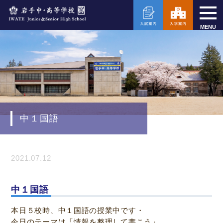
MENU
中１国語
2021.07.12
中１国語
本日５校時、中１国語の授業中です・
今日のテーマは「情報を整理して書こう」。