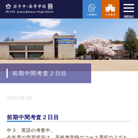
MENU
前期中間考査２日目
2022.06.10
前期中間考査２日目
中３、英語の考査中。
今年度の学習状況は、高校進学時のコース選択の上でも