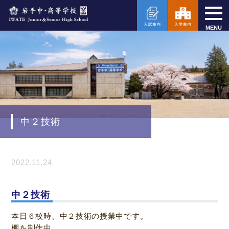
MENU
中２技術
2022.11.24
中２技術
本日６校時、中２技術の授業中です。
棚を制作中。