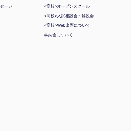
セージ
<高校>オープンスクール
<高校>入試相談会・解説会
<高校>Web出願について
学納金について