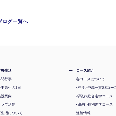
ブログ一覧へ
学校生活
コース紹介
年間行事
各コースについて
岩中高生の1日
<中学>中高一貫SSコー
施設案内
<高校>総合進学コース
クラブ活動
<高校>特別進学コース
寮生活について
進路情報