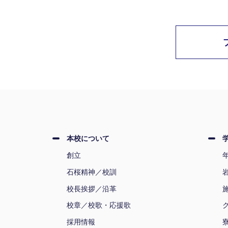
本校について
創立
石桜精神／校訓
校長挨拶／沿革
校章／校歌・応援歌
採用情報