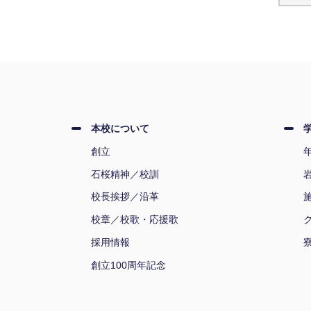
本校について
創立
石桜精神／校訓
校長挨拶／沿革
校章／校歌・応援歌
採用情報
創立100周年記念