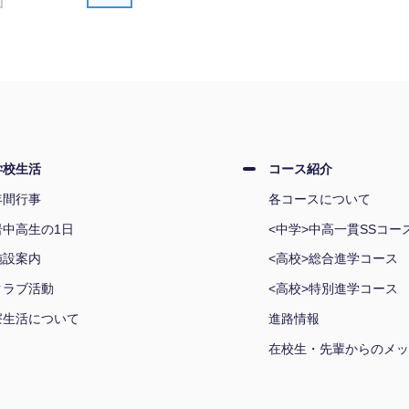
学校生活
コース紹介
年間行事
各コースについて
岩中高生の1日
<中学>中高一貫SSコー
施設案内
<高校>総合進学コース
クラブ活動
<高校>特別進学コース
寮生活について
進路情報
在校生・先輩からのメッ