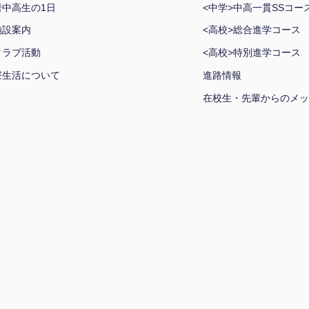
岩中高生の1日
<中学>中高一貫SSコー
施設案内
<高校>総合進学コース
クラブ活動
<高校>特別進学コース
寮生活について
進路情報
在校生・先輩からのメッ