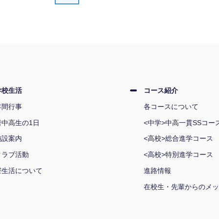
学校生活
コース紹介
年間行事
各コースについて
岩中高生の1日
<中学>中高一貫SSコー
施設案内
<高校>総合進学コース
クラブ活動
<高校>特別進学コース
寮生活について
進路情報
在校生・先輩からのメッ