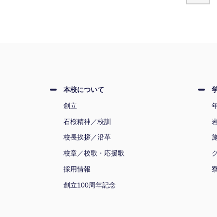
本校について
創立
石桜精神／校訓
校長挨拶／沿革
校章／校歌・応援歌
採用情報
創立100周年記念